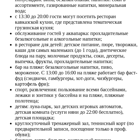
ассортименте, газированные напитки, минеральная
вода;
с 13:30 до 20:00 гости могут посетить ресторан
кавказской кухни, где представлена тематическая
грузинская кухня;
обслуживание гостей у аквапарка: прохладительные
безалкогольные и алкогольные напитки;
в ресторане для детей: детское питание, пюре, творожки,
каши для самых маленьких (до 1 года), диетические
блюда на пару, молочные продукты, соки, десерты,
выпечка, фрукты, прохладительные напитки;
бар на пляже: безалкогольные напитки, пиво,
мороженое. С 13:00 до 16:00 на пляже работает бар фаст-
фуд (сэндвичи, гамбургеры, хот-доги, чизбургеры,
картофель фри);
спорт, развлечения: пользование всеми бассейнами,
лежаки и зонтики у бассейна и на пляже, пляжные
полотенца;
детям: луна-парк, зал детских игровых автоматов,
детская комната (услуги няни до 22:00 бесплатно),
детская площадка;
круглосуточный тренажерный зал, теннисный корт (по
предварительной записи, посещение только в проф.
обуви);